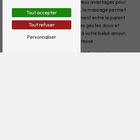
ancestrale présente de nombreux avantages pour
votre tout-petit. Tout d'abord, le massage permet
Tout accepter
de renforcer le lien d'attachement entre le parent
Tout refuser
et l'enfant. En pratiquant des gestes doux et
apaisants, vous communiquez à votre bébé amour,
Personnaliser
sécurité et tendresse.
De plus, le massage bébé favorise le
développement sensoriel de votre enfant. En
stimulant sa peau, ses muscles et ses articulations,
vous contribuez à son éveil et à sa conscience
corporelle. Ces séances de massage peuvent
également soulager les maux de ventre, calmer les
coliques et améliorer le sommeil de votre bébé.
Un savoir-faire unique chez Cocoon et moi
Chez Cocoon et moi, nos praticiens certifiés
mettent leur savoir-faire et leur expérience au
service du bien-être de votre bébé. Nous adaptons