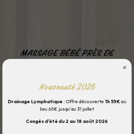
MASSAGE BÉBÉ PRÈS DE
BARENTIN
×
Cocoon et moi
Nouveauté 2026
Drainage Lymphatique
: Offre découverte
1h 55€
au
lieu 65€ jusqu'au 31 juillet
Congés d'été du 2 au 18 août 2026